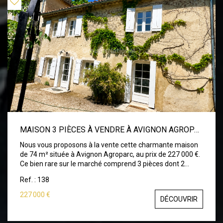
MAISON 3 PIÈCES À VENDRE À AVIGNON AGROPARC
Nous vous proposons à la vente cette charmante maison
de 74 m² située à Avignon Agroparc, au prix de 227 000 €.
Ce bien rare sur le marché comprend 3 pièces dont 2
chambres, une cuisine indépendante aménagée, une salle
Ref. : 138
d'eau et un WC . La maison bénéficie de fenêtres en bois
double vitrage, assurant une bonne isolation thermique et
227 000 €
DÉCOUVRIR
phonique. Vous disposerez également d'une place de
parking privée. La surface loi Carrez est de 70 m², offrant
un espace de vie confortable et fonctionnel. Située dans