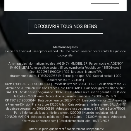
est idéale, proche de plusieurs écoles telles que le Collège
Alphonse Tavan, l'École maternelle Camille Claudel, l'École
primaire Avignon Vertes Rives, l'École Publique Sainte-
Catherine et l'École élémentaire Marcel Pagnol. Vous
DÉCOUVRIR TOUS NOS BIENS
bénéficierez aussi de la proximité de la station Montfavet.
Cette maison est une opportunité à ne pas manquer,
présentée par AGENCY IMMOBILIER.
Mentions légales
Ce bien fait partie d'une copropriété de 4 lots.Une procédure est en cours contre le syndic de
copropriété.
Affichage des informations légales : AGENCY IMMOBILIER | Raison sociale : AGENCY
IMMOBILIER | Adresse siège social : 15 boulevard de la République - 13550 Noves |
Siret : 87909571900024 | RCS : Tarascon | Numero TVA
Intracommunautaire : FR50879095719 | Forme juridique : SAS | Capital social : 1 000 |
Assurance RCP : 172440K |
Carte T : CPI13012019000043644 | Date de délivrance : 2023-11-07 | Lieu de délivrance : 22
Avenue de la Première Division France Libre 13200 Arles | Caisse de garantie financière :
GALIAN. | N° de caisse de garantie : 0806800888 | Adresse caisse de garantie : 89 Rue de
la boétie - 75008 Paris | Montant de la garantie financière : 120000€ | Carte G :
CPI130120190000644 | Date de délivrance : 2023-11-07 | Lieu de délivrance : 22 Avenue de
la Première Division France Libre 13200 Arles | Caisse de garantie financière : GALIAN | N°
de caisse de garantie : 0806800888 | Adresse caisse de garantie : 89 Rue la Boétie 75008
Paris | Montant de la garantie financière : 120000€ | Nom du médiateur : ANM
CONSOMMATION | Adresse du médiateur : 2 rue de Colmar - 94300 Vincennes | Adresse du
site :
www.anmconso.com
| Date d'obtention du label : 06/10/2023
Entreprise juridiquement et financièrement indépendante