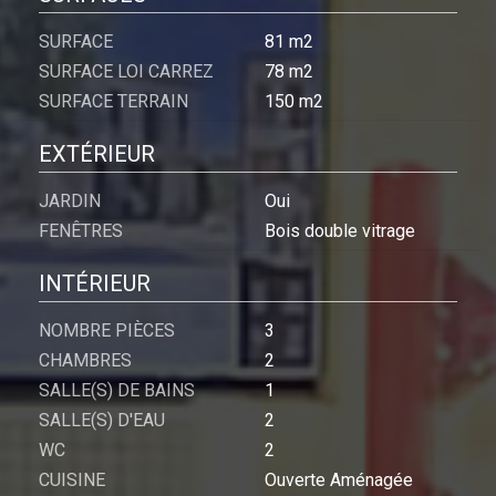
SURFACE
81 m2
SURFACE LOI CARREZ
78 m2
SURFACE TERRAIN
150 m2
EXTÉRIEUR
JARDIN
Oui
FENÊTRES
Bois double vitrage
INTÉRIEUR
NOMBRE PIÈCES
3
CHAMBRES
2
SALLE(S) DE BAINS
1
SALLE(S) D'EAU
2
WC
2
CUISINE
Ouverte Aménagée