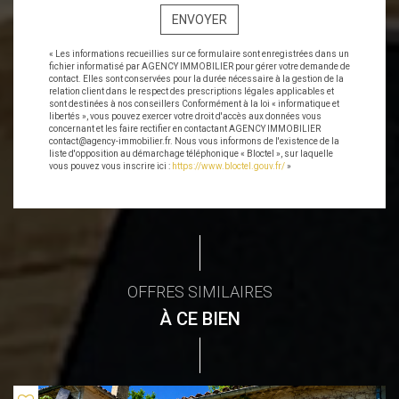
ENVOYER
« Les informations recueillies sur ce formulaire sont enregistrées dans un
fichier informatisé par AGENCY IMMOBILIER pour gérer votre demande de
contact. Elles sont conservées pour la durée nécessaire à la gestion de la
relation client dans le respect des prescriptions légales applicables et
sont destinées à nos conseillers Conformément à la loi « informatique et
libertés », vous pouvez exercer votre droit d'accès aux données vous
concernant et les faire rectifier en contactant AGENCY IMMOBILIER
contact@agency-immobilier.fr. Nous vous informons de l'existence de la
liste d'opposition au démarchage téléphonique « Bloctel », sur laquelle
vous pouvez vous inscrire ici :
https://www.bloctel.gouv.fr/
»
OFFRES SIMILAIRES
À CE BIEN