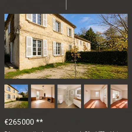
€265 000
**