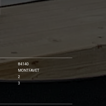
84140
MONTFAVET
2
3