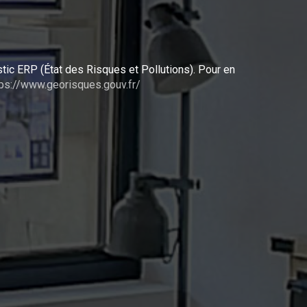
tic ERP (État des Risques et Pollutions). Pour en
tps://www.georisques.gouv.fr/