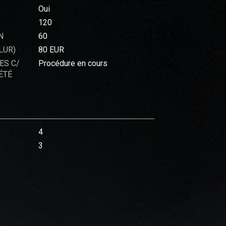
Oui
120
N
60
LUR)
80 EUR
ES C/
Procédure en cours
ÉTÉ
4
3