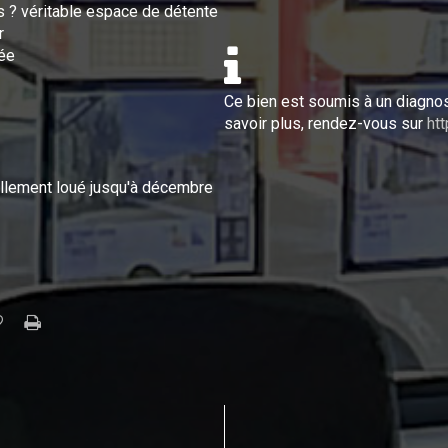
s ? véritable espace de détente
r
née
Ce bien est soumis à un diagnos
savoir plus, rendez-vous sur
ht
ellement loué jusqu'à décembre