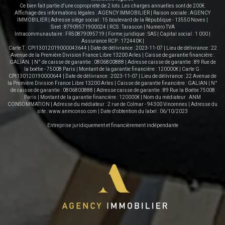
Ce bien fait partie d'une copropriété de 2 lots.Les charges annuelles sont de 200€.
Affichage des informations légales : AGENCY IMMOBILIER | Raison sociale : AGENCY
IMMOBILIER | Adresse siège social : 15 boulevard de la République - 13550 Noves |
Siret : 87909571900024 | RCS : Tarascon | Numero TVA
Intracommunautaire : FR50879095719 | Forme juridique : SAS | Capital social : 1 000 |
Assurance RCP : 172440K |
Carte T : CPI13012019000043644 | Date de délivrance : 2023-11-07 | Lieu de délivrance : 22
Avenue de la Première Division France Libre 13200 Arles | Caisse de garantie financière :
GALIAN. | N° de caisse de garantie : 0806800888 | Adresse caisse de garantie : 89 Rue de
la boétie - 75008 Paris | Montant de la garantie financière : 120000€ | Carte G :
CPI130120190000644 | Date de délivrance : 2023-11-07 | Lieu de délivrance : 22 Avenue de
la Première Division France Libre 13200 Arles | Caisse de garantie financière : GALIAN | N°
de caisse de garantie : 0806800888 | Adresse caisse de garantie : 89 Rue la Boétie 75008
Paris | Montant de la garantie financière : 120000€ | Nom du médiateur : ANM
CONSOMMATION | Adresse du médiateur : 2 rue de Colmar - 94300 Vincennes | Adresse du
site :
www.anmconso.com
| Date d'obtention du label : 06/10/2023
Entreprise juridiquement et financièrement indépendante