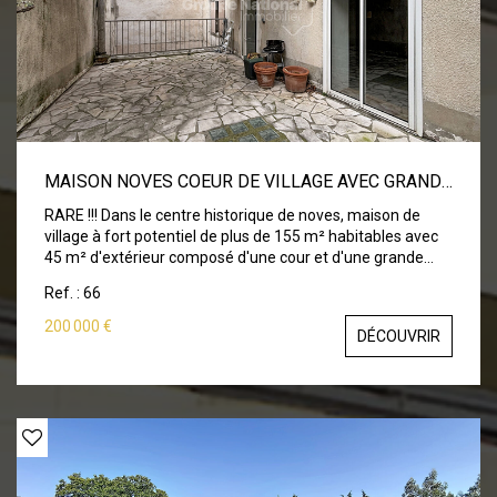
MAISON NOVES COEUR DE VILLAGE AVEC GRANDE TERRASSE ET COUR INTÉRIEURE
RARE !!! Dans le centre historique de noves, maison de
village à fort potentiel de plus de 155 m² habitables avec
45 m² d'extérieur composé d'une cour et d'une grande
terrasse. Maison saine avec toiture récente où vous
Ref. : 66
pourrez laisser parler votre imagination....A VOIR SANS
TARDER !!!
200 000 €
DÉCOUVRIR