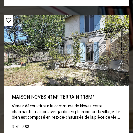
piscine creusée avec pool house ainsi que plusieurs
terrasses avec points de vue différents. Bien RARE, à
visiter sans tarder !
MAISON NOVES 41M² TERRAIN 118M²
Venez découvrir sur la commune de Noves cette
charmante maison avec jardin en plein coeur du village. Le
bien est composé en rez-de-chaussée de la pièce de vie et
à l'étage de la salle d'eau avec wc et de la chambre. A voir
Ref. : 583
sans tarder!!