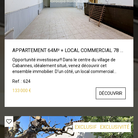
APPARTEMENT 64M² + LOCAL COMMERCIAL 78 M2
Opportunité investisseur!! Dans le centre du village de
Cabannes, idéalement situé, venez découvrir cet
ensemble immobilier. D'un côté, un local commercial
d'environ 80m². De l'autre, un appartement sur 2 niveaux
Ref. : 624
d'environ 65 m² avec pièce de vie et cuisine en bas, deux
chambres, salle d'eau et wc à l'étage. Toiture refaite à
133 000 €
DÉCOUVRIR
neuf. Second oeuvre à prévoir. A voir sans tarder!!
EXCLUSIF
EXCLUSIVITÉ