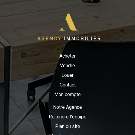
que des commerces de proximité comme boulangeries,
pharmacies, boucheries, restaurants et bureaux de poste.
Ne manquez pas cette opportunité rare sur le marché !
Contactez AGENCY IMMOBILIER pour organiser une visite.
Acheter
Vendre
Louer
Contact
Mon compte
Notre Agence
Rejoindre l'équipe
Plan du site